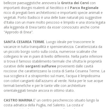
bellezze paesaggistiche annovera la
Grotta dei Cervi
con
importanti disegni risalenti al Neolitico e il
Parco Regionale
ricco di pregiati beni architettonici e importanti specie animali e
vegetali. Porto Badisco è una delle baie naturali più suggestive
d'Italia con un mare molto pescoso e limpido e una storia legata
alla leggenda di Enea tanto da esser conosciuto anche come
"Approdo di Enea".
SANTA CESAREA TERME
. Luogo ideale per trascorrere le
vacanze in tutta tranquillità e spensieratezza. Caratterizzata da
un piccolo borgo sorto sulla costa, numerose scalinate che
collegano le vie in piani di livello differente. Nella parte inferiore
si trova il famoso stabilimento termale che sfrutta le proprietà
curative delle
sorgenti sulfuree
provenienti dalle cavità
rocciose che caratterizzano la costa di Santa Cesarea Terme. La
sua scogliera è a strapiombo sul mare, l'acqua è limpidissima
con colori cangianti dall'azzurro al verde. Nota per le sue acque
termali benefiche e per le tante ville con architetture
orientaleggiati tenute ancora in ottimo stato.
CASTRO MARINA
.E' un centro peschereccio situato lungo la
costa adriatica della Puglia, nel Salento. La costa e'